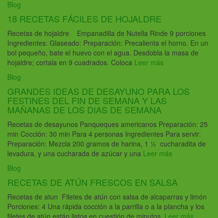
Blog
18 RECETAS FÁCILES DE HOJALDRE
Recetas de hojaldre Empanadilla de Nutella Rinde 9 porciones
Ingredientes: Glaseado: Preparación: Precalienta el horno. En un
bol pequeño, bate el huevo con el agua. Desdobla la masa de
hojaldre; cortala en 9 cuadrados. Coloca
Leer más
Blog
GRANDES IDEAS DE DESAYUNO PARA LOS
FESTINES DEL FIN DE SEMANA Y LAS
MAÑANAS DE LOS DIAS DE SEMANA
Recetas de desayunos Panqueques americanos Preparación: 25
min Cocción: 30 min Para 4 personas Ingredientes Para servir:
Preparación: Mezcla 200 gramos de harina, 1 ½ cucharadita de
levadura, y una cucharada de azúcar y una
Leer más
Blog
RECETAS DE ATÚN FRESCOS EN SALSA
Recetas de atun Filetes de atún con salsa de alcaparras y limón
Porciones: 4 Una rápida cocción a la parrilla o a la plancha y los
filetes de atún están listos en cuestión de minutos,
Leer más