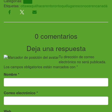
Categorías:
Blog
Etiquetas:
ottawa
quéhacerentoronto
quélugaresconocerencanadá
0 comentarios
Deja una respuesta
Tu dirección de correo
electrónico no será publicada.
Los campos obligatorios están marcados con
*
Nombre
*
Correo electrónico
*
Web