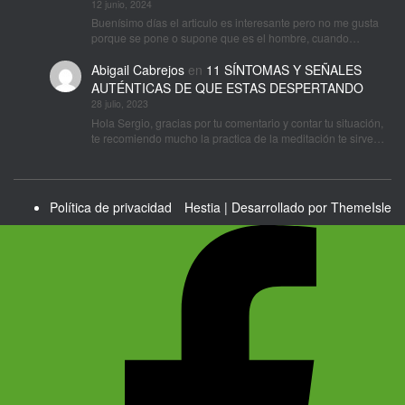
12 junio, 2024
Buenísimo días el articulo es interesante pero no me gusta
porque se pone o supone que es el hombre, cuando…
Abigail Cabrejos
en
11 SÍNTOMAS Y SEÑALES
AUTÉNTICAS DE QUE ESTAS DESPERTANDO
28 julio, 2023
Hola Sergio, gracias por tu comentario y contar tu situación,
te recomiendo mucho la practica de la meditación te sirve…
Política de privacidad
Hestia | Desarrollado por
ThemeIsle