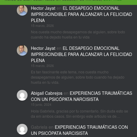
Hector Jayat
en
EL DESAPEGO EMOCIONAL
IMPRESCINDIBLE PARA ALCANZAR LA FELICIDAD
PLENA
15 marzo, 2026
Nos cuesta mucho desapegarnos de alguien, sobre todo
cuando ha dejado huella en tu vida
Hector Jayat
en
EL DESAPEGO EMOCIONAL
IMPRESCINDIBLE PARA ALCANZAR LA FELICIDAD
PLENA
15 marzo, 2026
Es tan fascinante este tema, nos cuesta mucho
desapegarnos de alguien, sobre todo cuando ha dejado
huella en tu vida.
Abigail Cabrejos
en
EXPERIENCIAS TRAUMÁTICAS
CON UN PSICÓPATA NARCISISTA
15 junio, 2024
Hola Gabriela, gracias por tu comentario. Sin duda esto se
da em ambos casos. Sin embrgo este articulo va de…
Gabriela
en
EXPERIENCIAS TRAUMÁTICAS CON
UN PSICÓPATA NARCISISTA