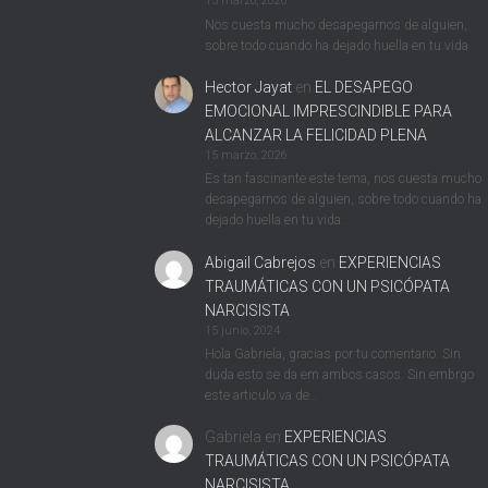
15 marzo, 2026
Nos cuesta mucho desapegarnos de alguien,
sobre todo cuando ha dejado huella en tu vida
Hector Jayat
en
EL DESAPEGO
EMOCIONAL IMPRESCINDIBLE PARA
ALCANZAR LA FELICIDAD PLENA
15 marzo, 2026
Es tan fascinante este tema, nos cuesta mucho
desapegarnos de alguien, sobre todo cuando ha
dejado huella en tu vida.
Abigail Cabrejos
en
EXPERIENCIAS
TRAUMÁTICAS CON UN PSICÓPATA
NARCISISTA
15 junio, 2024
Hola Gabriela, gracias por tu comentario. Sin
duda esto se da em ambos casos. Sin embrgo
este articulo va de…
Gabriela
en
EXPERIENCIAS
TRAUMÁTICAS CON UN PSICÓPATA
NARCISISTA