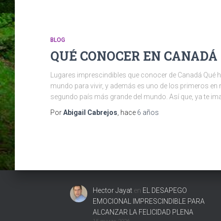
BLOG
QUÉ CONOCER EN CANADÁ
Lugares imprescindibles que conocer de Canadá Qué ha
mundo para vivir, y además es uno de los primeros en re
segundo país más grande del mundo. Así que, ya te im
Por
Abigail Cabrejos
, hace
6 años
Hector Jayat
en
EL DESAPEGO
EMOCIONAL IMPRESCINDIBLE PARA
ALCANZAR LA FELICIDAD PLENA