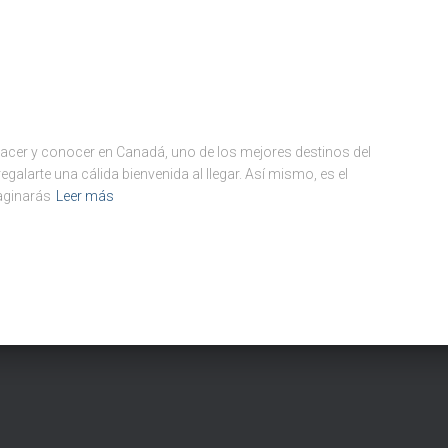
cer y conocer en Canadá, uno de los mejores destinos del
galarte una cálida bienvenida al llegar. Así mismo, es el
aginarás
Leer más