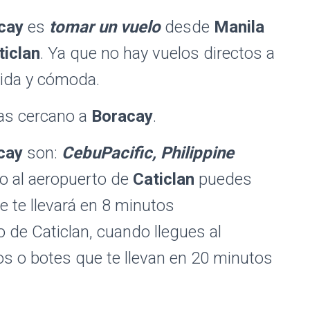
cay
es
tomar un vuelo
desde
Manila
ticlan
. Ya que no hay vuelos directos a
ápida y cómoda.
as cercano a
Boracay
.
cay
son:
CebuPacific, Philippine
do al aeropuerto de
Caticlan
puedes
e te llevará en 8 minutos
de Caticlan, cuando llegues al
 o botes que te llevan en 20 minutos