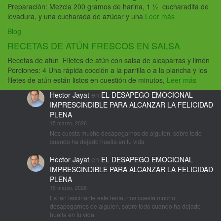
Preparación: Mezcla 200 gramos de harina, 1 ½ cucharadita de
levadura, y una cucharada de azúcar y una
Leer más
Blog
RECETAS DE ATÚN FRESCOS EN SALSA
Recetas de atun Filetes de atún con salsa de alcaparras y limón
Porciones: 4 Una rápida cocción a la parrilla o a la plancha y los
filetes de atún están listos en cuestión de minutos,
Leer más
Hector Jayat
en
EL DESAPEGO EMOCIONAL
IMPRESCINDIBLE PARA ALCANZAR LA FELICIDAD
PLENA
15 marzo, 2026
Nos cuesta mucho desapegarnos de alguien, sobre todo
cuando ha dejado huella en tu vida
Hector Jayat
en
EL DESAPEGO EMOCIONAL
IMPRESCINDIBLE PARA ALCANZAR LA FELICIDAD
PLENA
15 marzo, 2026
Es tan fascinante este tema, nos cuesta mucho
desapegarnos de alguien, sobre todo cuando ha dejado
huella en tu vida.