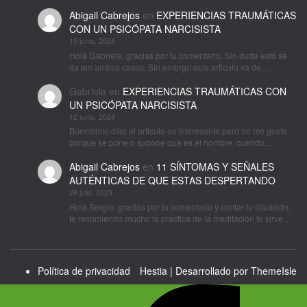
Abigail Cabrejos
en
EXPERIENCIAS TRAUMÁTICAS
CON UN PSICÓPATA NARCISISTA
15 junio, 2024
Hola Gabriela, gracias por tu comentario. Sin duda esto se
da em ambos casos. Sin embrgo este articulo va de…
Gabriela
en
EXPERIENCIAS TRAUMÁTICAS CON
UN PSICÓPATA NARCISISTA
12 junio, 2024
Buenísimo días el articulo es interesante pero no me gusta
porque se pone o supone que es el hombre, cuando…
Abigail Cabrejos
en
11 SÍNTOMAS Y SEÑALES
AUTÉNTICAS DE QUE ESTAS DESPERTANDO
28 julio, 2023
Hola Sergio, gracias por tu comentario y contar tu situación,
te recomiendo mucho la practica de la meditación te sirve…
Política de privacidad
Hestia | Desarrollado por
ThemeIsle