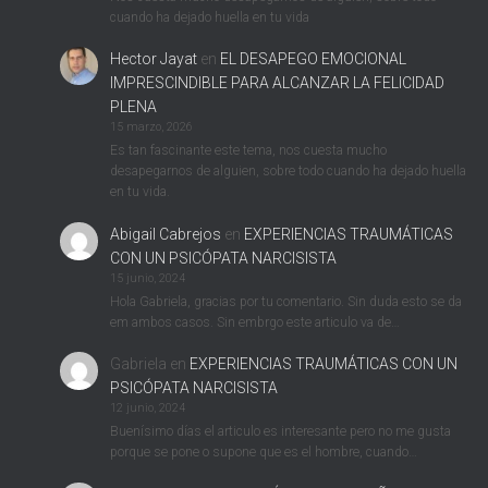
cuando ha dejado huella en tu vida
Hector Jayat
en
EL DESAPEGO EMOCIONAL
IMPRESCINDIBLE PARA ALCANZAR LA FELICIDAD
PLENA
15 marzo, 2026
Es tan fascinante este tema, nos cuesta mucho
desapegarnos de alguien, sobre todo cuando ha dejado huella
en tu vida.
Abigail Cabrejos
en
EXPERIENCIAS TRAUMÁTICAS
CON UN PSICÓPATA NARCISISTA
15 junio, 2024
Hola Gabriela, gracias por tu comentario. Sin duda esto se da
em ambos casos. Sin embrgo este articulo va de…
Gabriela
en
EXPERIENCIAS TRAUMÁTICAS CON UN
PSICÓPATA NARCISISTA
12 junio, 2024
Buenísimo días el articulo es interesante pero no me gusta
porque se pone o supone que es el hombre, cuando…