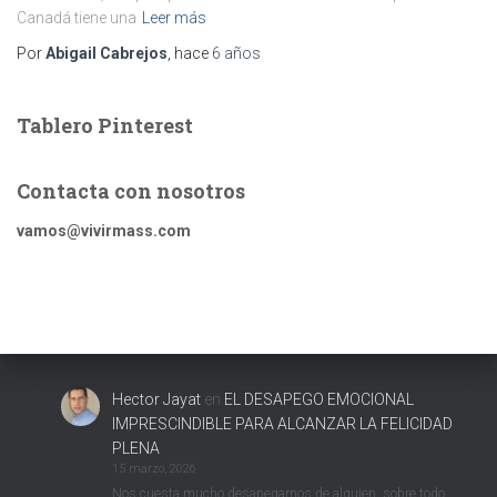
Canadá tiene una
Leer más
Por
Abigail Cabrejos
, hace
6 años
Tablero Pinterest
Contacta con nosotros
vamos@vivirmass.com
Hector Jayat
en
EL DESAPEGO EMOCIONAL
IMPRESCINDIBLE PARA ALCANZAR LA FELICIDAD
PLENA
15 marzo, 2026
Nos cuesta mucho desapegarnos de alguien, sobre todo